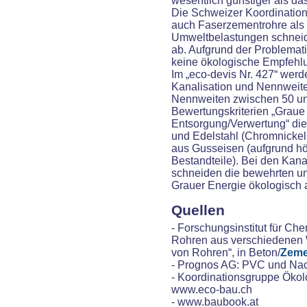
wesentlich günstiger als da
Die Schweizer Koordination
auch Faserzementrohre als 
Umweltbelastungen schneide
ab. Aufgrund der Problemat
keine ökologische Empfehl
Im „eco-devis Nr. 427“ wer
Kanalisation und Nennweiten
Nennweiten zwischen 50 und
Bewertungskriterien „Graue 
Entsorgung/Verwertung“ die 
und Edelstahl (Chromnickels
aus Gusseisen (aufgrund hö
Bestandteile). Bei den Kan
schneiden die bewehrten un
Grauer Energie ökologisch 
Quellen
- Forschungsinstitut für C
Rohren aus verschiedenen 
von Rohren“, in Beton/
Zeme
- Prognos AG: PVC und Nachh
- Koordinationsgruppe Öko
www.eco-bau.ch
- www.baubook.at