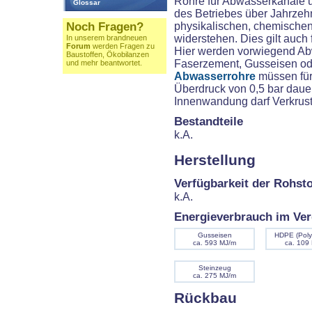
Rohre für Abwasserkanäle 
Glossar
des Betriebes über Jahrze
Noch Fragen?
physikalischen, chemische
widerstehen. Dies gilt auch
In unserem brandneuen
Forum
werden Fragen zu
Hier werden vorwiegend Ab
Baustoffen, Ökobilanzen
Faserzement, Gusseisen ode
und mehr beantwortet.
Abwasserrohre
müssen für
Überdruck von 0,5 bar dauer
Innenwandung darf Verkrust
Bestandteile
k.A.
Herstellung
Verfügbarkeit der Rohsto
k.A.
Energieverbrauch im Ver
Gusseisen
HDPE (Poly
ca. 593 MJ/m
ca. 109
Steinzeug
ca. 275 MJ/m
Rückbau