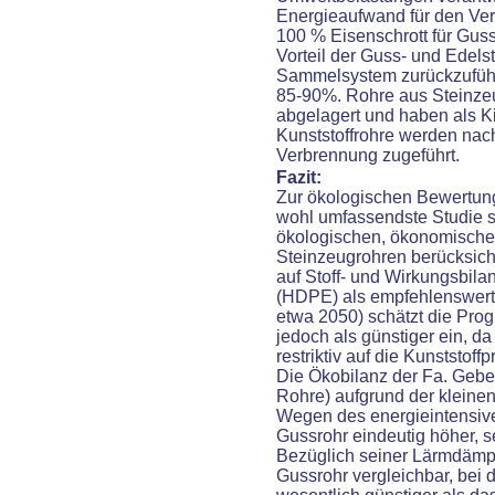
Energieaufwand für den Ver
100 % Eisenschrott für Guss
Vorteil der Guss- und Edelst
Sammelsystem zurückzuführe
85-90%. Rohre aus Steinze
abgelagert und haben als K
Kunststoffrohre werden nac
Verbrennung zugeführt.
Fazit:
Zur ökologischen Bewertu
wohl umfassendste Studie 
ökologischen, ökonomische
Steinzeugrohren berücksich
auf Stoff- und Wirkungsbila
(HDPE) als empfehlenswert be
etwa 2050) schätzt die Pro
jedoch als günstiger ein, d
restriktiv auf die Kunststoff
Die Ökobilanz der Fa. Geberi
Rohre) aufgrund der kleinen
Wegen des energieintensiv
Gussrohr eindeutig höher, s
Bezüglich seiner Lärmdämpf
Gussrohr vergleichbar, bei 