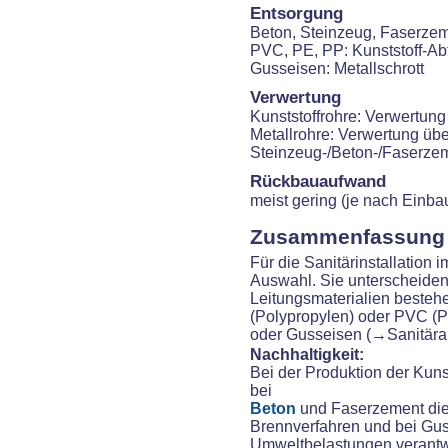
Entsorgung
Beton, Steinzeug, Faserze
PVC, PE, PP: Kunststoff-Abf
Gusseisen: Metallschrott
Verwertung
Kunststoffrohre: Verwertun
Metallrohre: Verwertung üb
Steinzeug-/Beton-/Faserzem
Rückbauaufwand
meist gering (je nach Einbau
Zusammenfassung
Für die Sanitärinstallatio
Auswahl. Sie unterscheiden s
Leitungsmaterialien besteh
(Polypropylen) oder PVC (Po
oder Gusseisen (→Sanitära
Nachhaltigkeit:
Bei der Produktion der Kunst
bei
Beton
und Faserzement die
Brennverfahren und bei Gus
Umweltbelastungen verantwor