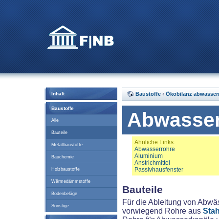
Inhalt
Baustoffe
‹
Ökobilanz abwasser
Baustoffe
Abwasser
Alle
Bauteile
Ähnliche Links:
Metallbaustoffe
Abwasserrohre
Aluminium
Bauchemie
Anstrichmittel
Passivhausfenster
Holzbaustoffe
Wärmedämmstoffe
Bauteile
Bodenbeläge
Für die Ableitung von Abwä
Sonstige
vorwiegend Rohre aus
Stah